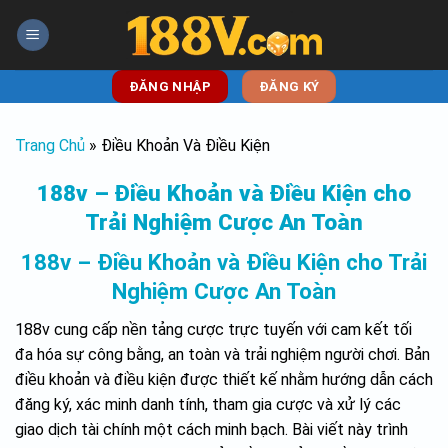
Skip
to
content
ĐĂNG NHẬP
ĐĂNG KÝ
Trang Chủ
»
Điều Khoản Và Điều Kiện
188v – Điều Khoản và Điều Kiện cho
Trải Nghiệm Cược An Toàn
188v – Điều Khoản và Điều Kiện cho Trải
Nghiệm Cược An Toàn
188v cung cấp nền tảng cược trực tuyến với cam kết tối
đa hóa sự công bằng, an toàn và trải nghiệm người chơi. Bản
điều khoản và điều kiện được thiết kế nhằm hướng dẫn cách
đăng ký, xác minh danh tính, tham gia cược và xử lý các
giao dịch tài chính một cách minh bạch. Bài viết này trình