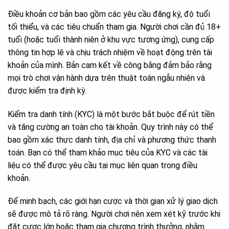
Điều khoản cơ bản bao gồm các yêu cầu đăng ký, độ tuổi
tối thiểu, và các tiêu chuẩn tham gia. Người chơi cần đủ 18+
tuổi (hoặc tuổi thành niên ở khu vực tương ứng), cung cấp
thông tin hợp lệ và chịu trách nhiệm về hoạt động trên tài
khoản của mình. Bản cam kết về công bằng đảm bảo rằng
mọi trò chơi vận hành dựa trên thuật toán ngẫu nhiên và
được kiểm tra định kỳ.
Kiểm tra danh tính (KYC) là một bước bắt buộc để rút tiền
và tăng cường an toàn cho tài khoản. Quy trình này có thể
bao gồm xác thực danh tính, địa chỉ và phương thức thanh
toán. Bạn có thể tham khảo mục tiêu của KYC và các tài
liệu có thể được yêu cầu tại mục liên quan trong điều
khoản.
Để minh bạch, các giới hạn cược và thời gian xử lý giao dịch
sẽ được mô tả rõ ràng. Người chơi nên xem xét kỹ trước khi
đặt cược lớn hoặc tham gia chương trình thưởng, nhằm