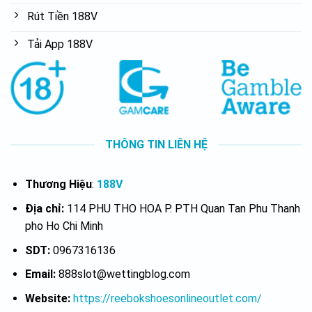
Rút Tiền 188V
Tải App 188V
THÔNG TIN LIÊN HỆ
Thương Hiệu
:
188V
Địa chỉ:
114 PHU THO HOA P. PTH Quan Tan Phu Thanh
pho Ho Chi Minh
SDT:
0967316136
Email:
888slot@wettingblog.com
Website:
https://reebokshoesonlineoutlet.com/