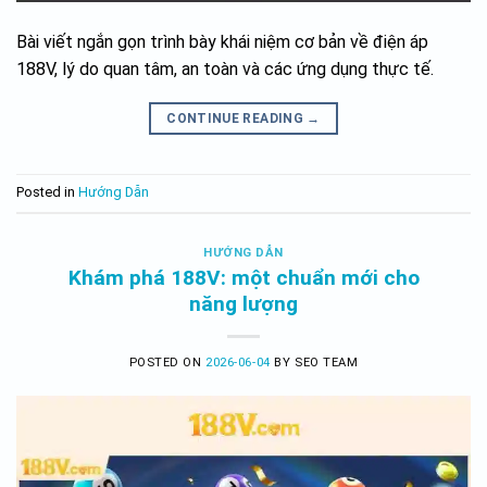
Bài viết ngắn gọn trình bày khái niệm cơ bản về điện áp
188V, lý do quan tâm, an toàn và các ứng dụng thực tế.
CONTINUE READING
→
Posted in
Hướng Dẫn
HƯỚNG DẪN
Khám phá 188V: một chuẩn mới cho
năng lượng
POSTED ON
2026-06-04
BY
SEO TEAM