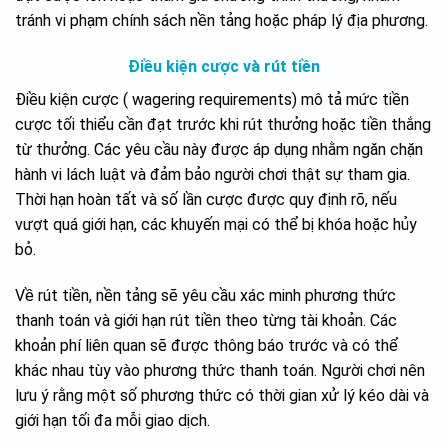
tránh vi phạm chính sách nền tảng hoặc pháp lý địa phương.
Điều kiện cược và rút tiền
Điều kiện cược ( wagering requirements) mô tả mức tiền
cược tối thiểu cần đạt trước khi rút thưởng hoặc tiền thắng
từ thưởng. Các yêu cầu này được áp dụng nhằm ngăn chặn
hành vi lách luật và đảm bảo người chơi thật sự tham gia.
Thời hạn hoàn tất và số lần cược được quy định rõ, nếu
vượt quá giới hạn, các khuyến mại có thể bị khóa hoặc hủy
bỏ.
Về rút tiền, nền tảng sẽ yêu cầu xác minh phương thức
thanh toán và giới hạn rút tiền theo từng tài khoản. Các
khoản phí liên quan sẽ được thông báo trước và có thể
khác nhau tùy vào phương thức thanh toán. Người chơi nên
lưu ý rằng một số phương thức có thời gian xử lý kéo dài và
giới hạn tối đa mỗi giao dịch.