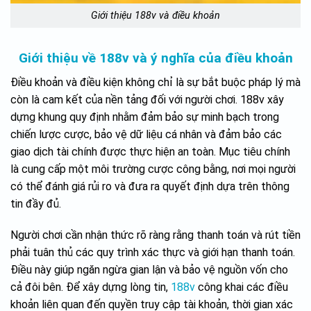
Giới thiệu 188v và điều khoản
Giới thiệu về 188v và ý nghĩa của điều khoản
Điều khoản và điều kiện không chỉ là sự bắt buộc pháp lý mà
còn là cam kết của nền tảng đối với người chơi. 188v xây
dựng khung quy định nhằm đảm bảo sự minh bạch trong
chiến lược cược, bảo vệ dữ liệu cá nhân và đảm bảo các
giao dịch tài chính được thực hiện an toàn. Mục tiêu chính
là cung cấp một môi trường cược công bằng, nơi mọi người
có thể đánh giá rủi ro và đưa ra quyết định dựa trên thông
tin đầy đủ.
Người chơi cần nhận thức rõ ràng rằng thanh toán và rút tiền
phải tuân thủ các quy trình xác thực và giới hạn thanh toán.
Điều này giúp ngăn ngừa gian lận và bảo vệ nguồn vốn cho
cả đôi bên. Để xây dựng lòng tin,
188v
công khai các điều
khoản liên quan đến quyền truy cập tài khoản, thời gian xác