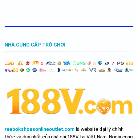
ứng
một
dụng
chuẩn
trong
mới
công
cho
nghiệp
năng
lượng
NHÀ CUNG CẤP TRÒ CHƠI
reebokshoesonlineoutlet.com
là website đại lý chính
thức và duy nhất của nhà cái 188V tại Việt Nam. Ngoài cung