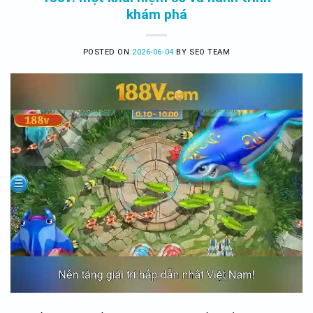
khám phá
POSTED ON
2026-06-04
BY
SEO TEAM