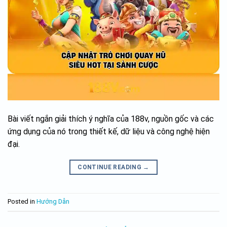
Bài viết ngắn giải thích ý nghĩa của 188v, nguồn gốc và các
ứng dụng của nó trong thiết kế, dữ liệu và công nghệ hiện
đại.
CONTINUE READING
→
Posted in
Hướng Dẫn