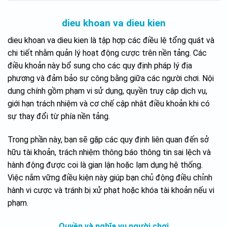
dieu khoan va dieu kien
dieu khoan va dieu kien là tập hợp các điều lệ tổng quát và
chi tiết nhằm quản lý hoạt động cược trên nền tảng. Các
điều khoản này bổ sung cho các quy định pháp lý địa
phương và đảm bảo sự công bằng giữa các người chơi. Nội
dung chính gồm phạm vi sử dụng, quyền truy cập dịch vụ,
giới hạn trách nhiệm và cơ chế cập nhật điều khoản khi có
sự thay đổi từ phía nền tảng.
Trong phần này, bạn sẽ gặp các quy định liên quan đến sở
hữu tài khoản, trách nhiệm thông báo thông tin sai lệch và
hành động được coi là gian lận hoặc lạm dụng hệ thống.
Việc nắm vững điều kiện này giúp bạn chủ động điều chỉnh
hành vi cược và tránh bị xử phạt hoặc khóa tài khoản nếu vi
phạm.
Quyền và nghĩa vụ người chơi