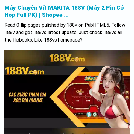
Máy Chuyên Vít MAKITA 188V (Máy 2 Pin Có
Hộp Full PK) | Shopee ...
Read 0 flip pages pulished by 188v on PubHTML5. Follow
188v and get 188vs latest update. Just check 188vs all
the flipbooks. Like 188vs homepage?