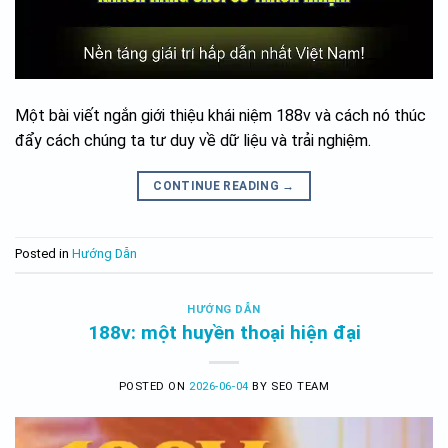
Một bài viết ngắn giới thiệu khái niệm 188v và cách nó thúc
đẩy cách chúng ta tư duy về dữ liệu và trải nghiệm.
CONTINUE READING
→
Posted in
Hướng Dẫn
HƯỚNG DẪN
188v: một huyền thoại hiện đại
POSTED ON
2026-06-04
BY
SEO TEAM