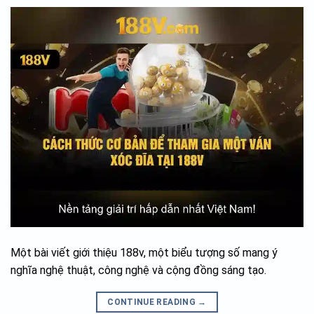
Một bài viết giới thiệu 188v, một biểu tượng số mang ý
nghĩa nghệ thuật, công nghệ và cộng đồng sáng tạo.
CONTINUE READING
→