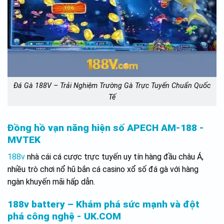
Đá Gà 188V – Trải Nghiệm Trường Gà Trực Tuyến Chuẩn Quốc
Tế
Đồng hồ vạn năng hiện số APECH AM-188 -
MVTEK
188v
nhà cái cá cược trực tuyến uy tín hàng đầu châu Á,
nhiều trò chơi nổ hũ bắn cá casino xổ số đá gà với hàng
ngàn khuyến mãi hấp dẫn.
188v battery – Khám phá sức mạnh và đột
phá công nghệ - UK.COM