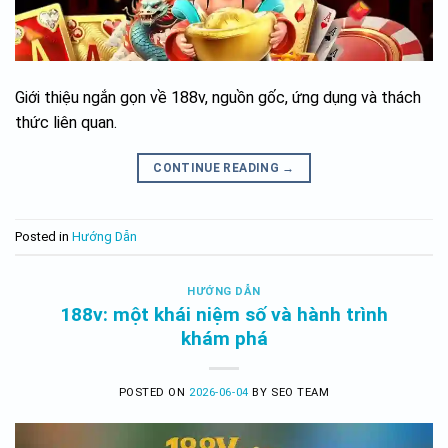
Giới thiệu ngắn gọn về 188v, nguồn gốc, ứng dụng và thách
thức liên quan.
CONTINUE READING
→
Posted in
Hướng Dẫn
HƯỚNG DẪN
188v: một khái niệm số và hành trình
khám phá
POSTED ON
2026-06-04
BY
SEO TEAM