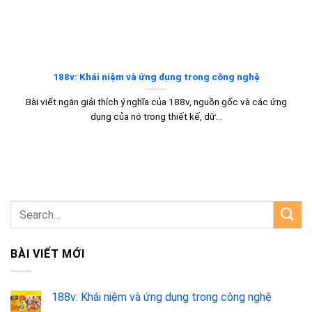
188v: Khái niệm và ứng dụng trong công nghệ
Bài viết ngắn giải thích ý nghĩa của 188v, nguồn gốc và các ứng
dụng của nó trong thiết kế, dữ...
BÀI VIẾT MỚI
188v: Khái niệm và ứng dụng trong công nghệ