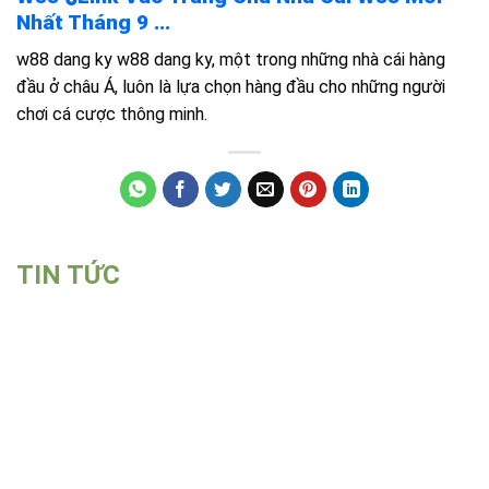
Nhất Tháng 9 ...
w88 dang ky w88 dang ky, một trong những nhà cái hàng
đầu ở châu Á, luôn là lựa chọn hàng đầu cho những người
chơi cá cược thông minh.
TIN TỨC