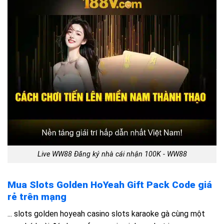
Live WW88 Đăng ký nhà cái nhận 100K - WW88
Mua Slots Golden HoYeah Gift Pack Code giá
rẻ trên mạng
... slots golden hoyeah casino slots karaoke gà cùng một