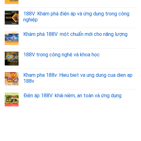
188V: Khám phá điện áp và ứng dụng trong công
nghiệp
Khám phá 188V: một chuẩn mới cho năng lượng
188V trong công nghệ và khoa học
Kham pha 188v: Hieu biet va ung dung cua dien ap
188v
Điện áp 188V: khái niệm, an toàn và ứng dụng