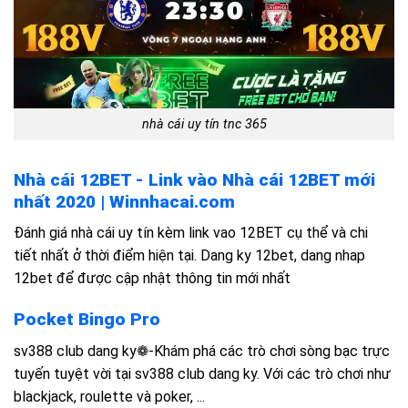
nhà cái uy tín tnc 365
Nhà cái 12BET - Link vào Nhà cái 12BET mới
nhất 2020 | Winnhacai.com
Đánh giá nhà cái uy tín kèm link vao 12BET cụ thể và chi
tiết nhất ở thời điểm hiện tại. Dang ky 12bet, dang nhap
12bet để được cập nhật thông tin mới nhất
Pocket Bingo Pro
sv388 club dang ky❁-Khám phá các trò chơi sòng bạc trực
tuyến tuyệt vời tại sv388 club dang ky. Với các trò chơi như
blackjack, roulette và poker, ...