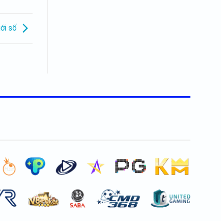
ới số