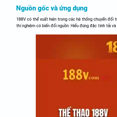
Nguồn gốc và ứng dụng
188V có thể xuất hiện trong các hệ thống chuyển đổi 
thí nghiệm có biến đổi nguồn. Hiểu đúng đặc tính tải và