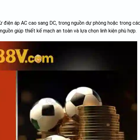
từ điện áp AC cao sang DC, trong nguồn dự phòng hoặc trong cá
 nguồn giúp thiết kế mạch an toàn và lựa chọn linh kiện phù hợp.