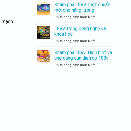
phá
Khám phá 188V: một chuẩn
công
điện
nghệ
mới cho năng lượng
áp
Chức năng bình luận bị tắt
Khám
và
c mạch
phá
ứng
188V:
188V trong công nghệ và
dụng
một
trong
khoa học
chuẩn
công
Chức năng bình luận bị tắt
188V
mới
nghiệp
trong
cho
công
Kham pha 188v: Hieu biet va
năng
nghệ
lượng
ung dung cua dien ap 188v
và
Chức năng bình luận bị tắt
Kham
khoa
pha
học
188v:
Hieu
biet
va
ung
dung
cua
dien
ap
188v