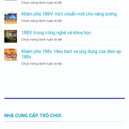
Chức năng bình luận bị tắt
188V:
dụng
Khám
trong
phá
công
Khám phá 188V: một chuẩn mới cho năng lượng
điện
nghệ
Chức năng bình luận bị tắt
Khám
áp
phá
và
188V:
188V trong công nghệ và khoa học
ứng
một
dụng
Chức năng bình luận bị tắt
188V
chuẩn
trong
trong
mới
công
công
cho
Kham pha 188v: Hieu biet va ung dung cua dien ap
nghiệp
nghệ
năng
188v
và
lượng
Chức năng bình luận bị tắt
Kham
khoa
pha
học
188v:
Hieu
biet
va
ung
dung
cua
dien
ap
NHÀ CUNG CẤP TRÒ CHƠI
188v