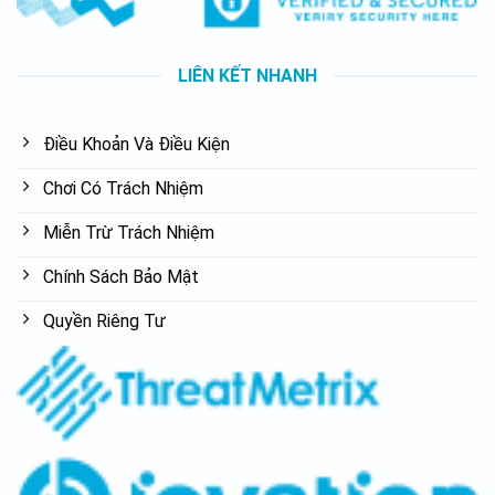
LIÊN KẾT NHANH
Điều Khoản Và Điều Kiện
Chơi Có Trách Nhiệm
Miễn Trừ Trách Nhiệm
Chính Sách Bảo Mật
Quyền Riêng Tư