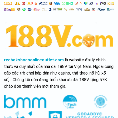
reebokshoesonlineoutlet.com
là website đại lý chính
thức và duy nhất của nhà cái 188V tại Việt Nam. Ngoài cung
cấp các trò chơi hấp dẫn như casino, thể thao, nổ hũ, xổ
số,... Chúng tôi còn đang triển khai ưu đãi 188V tặng 57K
chào đón thành viên mới tham gia.