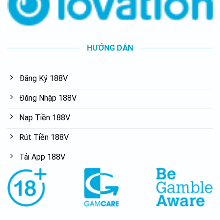
HƯỚNG DẪN
Đăng Ký 188V
Đăng Nhập 188V
Nạp Tiền 188V
Rút Tiền 188V
Tải App 188V