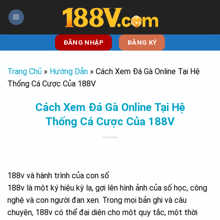
Skip
to
content
ĐĂNG NHẬP
ĐĂNG KÝ
Trang Chủ
»
Hướng Dẫn
»
Cách Xem Đá Gà Online Tại Hệ
Thống Cá Cược Của 188V
Cách Xem Đá Gà Online Tại Hệ
Thống Cá Cược Của 188V
188v và hành trình của con số
188v là một ký hiệu kỳ lạ, gợi lên hình ảnh của số học, công
nghệ và con người đan xen. Trong mọi bản ghi và câu
chuyện, 188v có thể đại diện cho một quy tắc, một thời