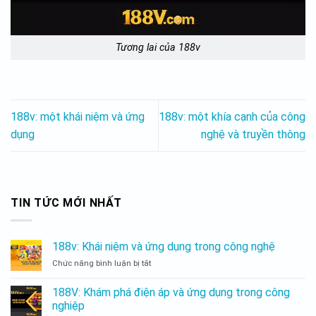
Tương lai của 188v
188v: một khái niệm và ứng
188v: một khía cạnh của công
dụng
nghệ và truyền thông
TIN TỨC MỚI NHẤT
188v: Khái niệm và ứng dụng trong công nghệ
Chức năng bình luận bị tắt
188v:
Khái
niệm
188V: Khám phá điện áp và ứng dụng trong công
và
nghiệp
ứng