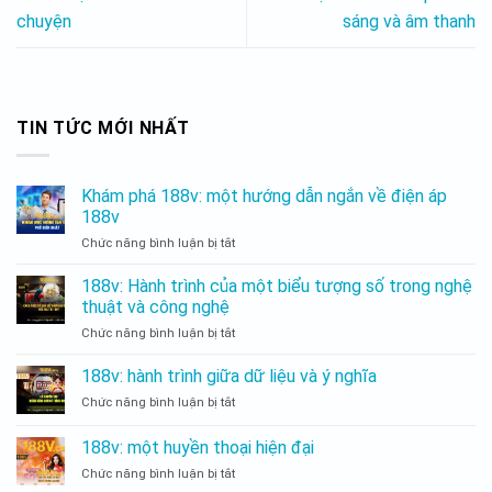
chuyện
sáng và âm thanh
TIN TỨC MỚI NHẤT
Khám phá 188v: một hướng dẫn ngắn về điện áp
188v
Chức năng bình luận bị tắt
Khám
phá
188v:
188v: Hành trình của một biểu tượng số trong nghệ
một
thuật và công nghệ
hướng
Chức năng bình luận bị tắt
188v:
dẫn
Hành
ngắn
trình
188v: hành trình giữa dữ liệu và ý nghĩa
về
của
điện
Chức năng bình luận bị tắt
188v:
một
áp
hành
biểu
188v
trình
188v: một huyền thoại hiện đại
tượng
giữa
số
Chức năng bình luận bị tắt
188v:
dữ
trong