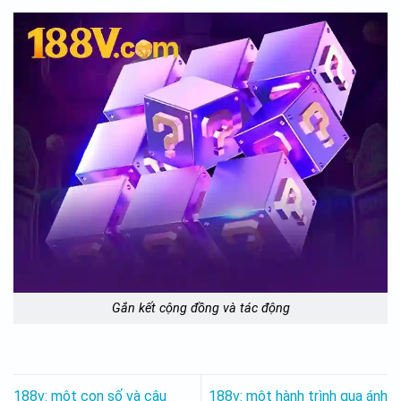
Gắn kết cộng đồng và tác động
188v: một con số và câu
188v: một hành trình qua ánh