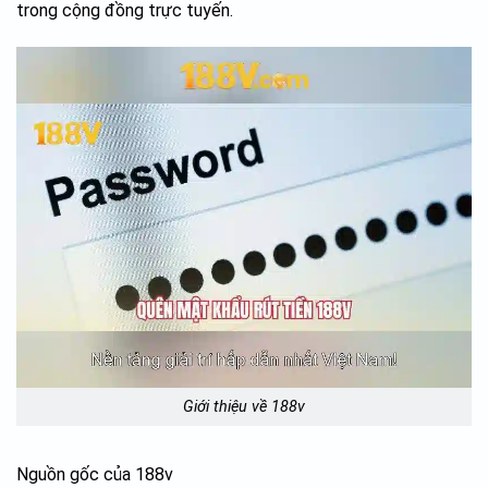
trong cộng đồng trực tuyến.
Giới thiệu về 188v
Nguồn gốc của 188v