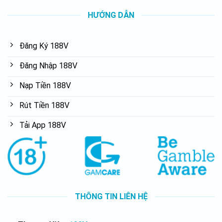
HƯỚNG DẪN
Đăng Ký 188V
Đăng Nhập 188V
Nạp Tiền 188V
Rút Tiền 188V
Tải App 188V
THÔNG TIN LIÊN HỆ