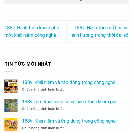
188v: Hành trình khám phá
188v: Hành trình số hóa và
một khái niệm công nghệ
ảnh hưởng trong thời đại số
TIN TỨC MỚI NHẤT
188v: Khái niệm và tác động trong công nghệ
Chức năng bình luận bị tắt
188v:
Khái
niệm
188v: một khái niệm số và hành trình khám phá
và
Chức năng bình luận bị tắt
188v:
tác
một
động
khái
trong
188v: Khái niệm và ứng dụng trong công nghệ
niệm
công
Chức năng bình luận bị tắt
188v:
số
nghệ