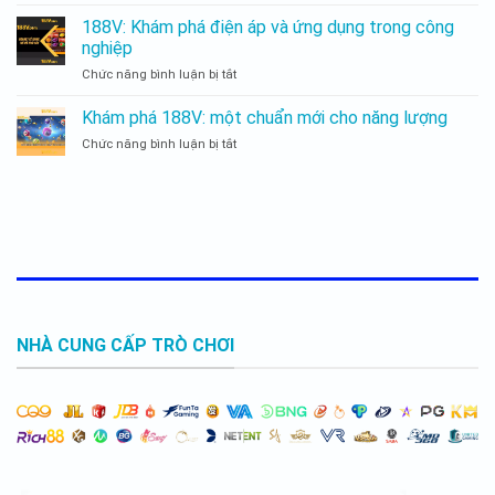
Khái
và
niệm
hành
188V: Khám phá điện áp và ứng dụng trong công
và
trình
nghiệp
ứng
khám
Chức năng bình luận bị tắt
188V:
dụng
phá
Khám
trong
phá
công
Khám phá 188V: một chuẩn mới cho năng lượng
điện
nghệ
Chức năng bình luận bị tắt
Khám
áp
phá
và
188V:
ứng
một
dụng
chuẩn
trong
mới
công
cho
nghiệp
năng
lượng
NHÀ CUNG CẤP TRÒ CHƠI