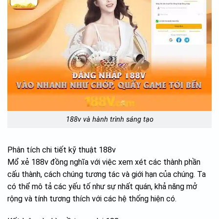
188v và hành trình sáng tạo
Phân tích chi tiết kỹ thuật 188v
Mổ xẻ 188v đồng nghĩa với việc xem xét các thành phần
cấu thành, cách chúng tương tác và giới hạn của chúng. Ta
có thể mô tả các yếu tố như sự nhất quán, khả năng mở
rộng và tính tương thích với các hệ thống hiện có.